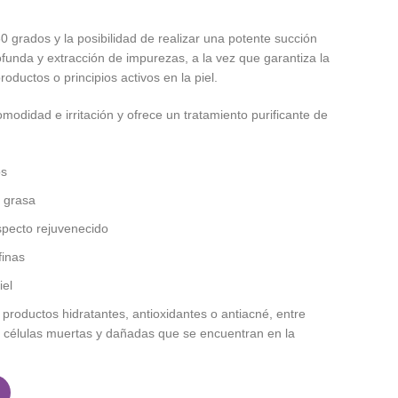
0 grados y la posibilidad de realizar una potente succión
funda y extracción de impurezas, a la vez que garantiza la
oductos o principios activos en la piel.
modidad e irritación y ofrece un tratamiento purificante de
os
a grasa
aspecto rejuvenecido
finas
iel
 productos hidratantes, antioxidantes o antiacné, entre
las células muertas y dañadas que se encuentran en la