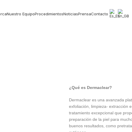
erca
Nuestro Equipo
Procedimientos
Noticias
Prensa
Contacto
¿Qué es Dermaclear?
Dermaclear es una avanzada plat
exfoliación, limpieza- extracción e
tratamiento excepcional que prop
preparación de la piel para mucho
buenos resultados, como pretrata