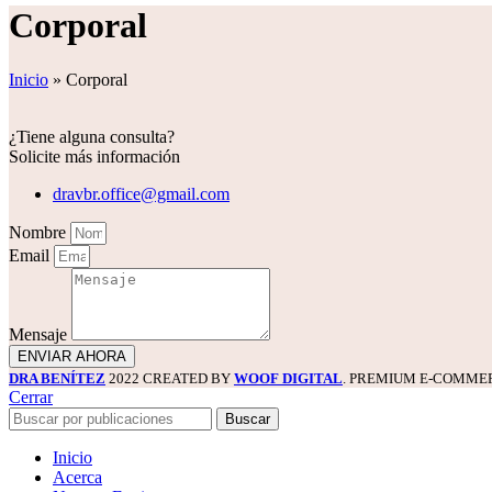
Corporal
Inicio
»
Corporal
¿Tiene alguna consulta?
Solicite más información
dravbr.office@gmail.com
Nombre
Email
Mensaje
ENVIAR AHORA
DRA BENÍTEZ
2022 CREATED BY
WOOF DIGITAL
. PREMIUM E-COMMER
Cerrar
Buscar
Inicio
Acerca