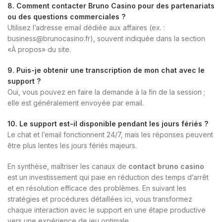
8. Comment contacter Bruno Casino pour des partenariats
ou des questions commerciales ?
Utilisez l’adresse email dédiée aux affaires (ex. :
business@brunocasino.fr), souvent indiquée dans la section
«À propos» du site.
9. Puis-je obtenir une transcription de mon chat avec le
support ?
Oui, vous pouvez en faire la demande à la fin de la session ;
elle est généralement envoyée par email.
10. Le support est-il disponible pendant les jours fériés ?
Le chat et l’email fonctionnent 24/7, mais les réponses peuvent
être plus lentes les jours fériés majeurs.
En synthèse, maîtriser les canaux de
contact bruno casino
est un investissement qui paie en réduction des temps d’arrêt
et en résolution efficace des problèmes. En suivant les
stratégies et procédures détaillées ici, vous transformez
chaque interaction avec le support en une étape productive
vers une expérience de jeu optimale.