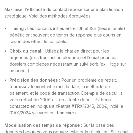
Maximiser l’efficacité du contact repose sur une planification
stratégique. Voici des méthodes éprouvées :
Timing :
Les contacts initiés entre 10h et 18h (heure locale)
bénéficient souvent de temps de réponse plus courts en
raison des effectifs complets.
Choix du canal :
Utilisez le chat en direct pour les
urgences (ex. : transaction bloquée) et l’email pour les
dossiers complexes nécessitant un suivi écrit (ex. : litige sur
un bonus).
Précision des données :
Pour un problème de retrait,
fournissez le montant exact, la date, la méthode de
paiement, et le code de transaction. Exemple de calcul : si
votre retrait de 200€ est en attente depuis 72 heures,
contactez en indiquant «Retrait #TRX12345, 200€, initié le
01/01/2024 via virement bancaire».
Modélisation des temps de réponse :
Sur la base des
données typiques, vous pouvez estimer la résolution. Si le chat