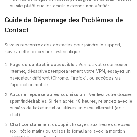
au site plutôt que les emails externes non vérifiés.
Guide de Dépannage des Problèmes de
Contact
Si vous rencontrez des obstacles pour joindre le support,
suivez cette procédure systématique :
Page de contact inaccessible :
Vérifiez votre connexion
internet, désactivez temporairement votre VPN, essayez un
navigateur différent (Chrome, Firefox), ou accédez via
l’application mobile.
Aucune réponse après soumission :
Vérifiez votre dossier
spam/indésirables. Si rien après 48 heures, relancez avec le
numéro de ticket initial ou utilisez un canal alternatif (ex. :
chat).
Chat constamment occupé :
Essayez aux heures creuses
(ex. : tôt le matin) ou utilisez le formulaire avec la mention