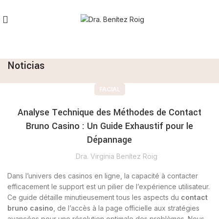
Noticias
FACIAL
Analyse Technique des Méthodes de Contact
Bruno Casino : Un Guide Exhaustif pour le
Dépannage
Dra. Virginia Benítez Roig
Dans l’univers des casinos en ligne, la capacité à contacter
efficacement le support est un pilier de l’expérience utilisateur.
Ce guide détaille minutieusement tous les aspects du
contact
bruno casino
, de l’accès à la page officielle aux stratégies
avancées pour une résolution optimale des problèmes. Nous