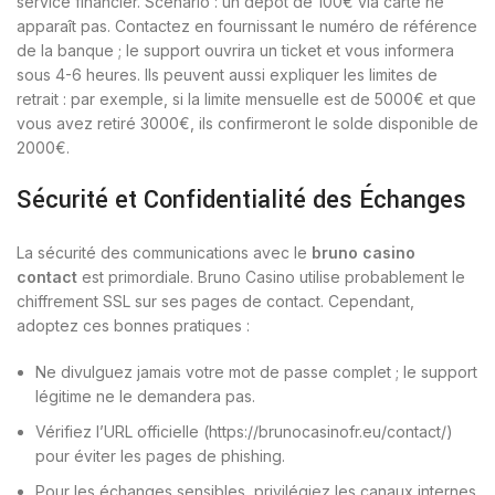
service financier. Scénario : un dépôt de 100€ via carte ne
apparaît pas. Contactez en fournissant le numéro de référence
de la banque ; le support ouvrira un ticket et vous informera
sous 4-6 heures. Ils peuvent aussi expliquer les limites de
retrait : par exemple, si la limite mensuelle est de 5000€ et que
vous avez retiré 3000€, ils confirmeront le solde disponible de
2000€.
Sécurité et Confidentialité des Échanges
La sécurité des communications avec le
bruno casino
contact
est primordiale. Bruno Casino utilise probablement le
chiffrement SSL sur ses pages de contact. Cependant,
adoptez ces bonnes pratiques :
Ne divulguez jamais votre mot de passe complet ; le support
légitime ne le demandera pas.
Vérifiez l’URL officielle (https://brunocasinofr.eu/contact/)
pour éviter les pages de phishing.
Pour les échanges sensibles, privilégiez les canaux internes