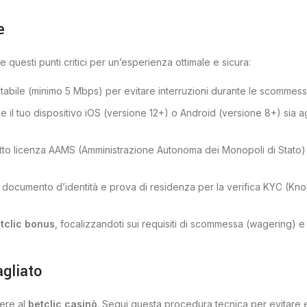
e
re questi punti critici per un’esperienza ottimale e sicura:
tabile (minimo 5 Mbps) per evitare interruzioni durante le scommesse
e il tuo dispositivo iOS (versione 12+) o Android (versione 8+) sia ag
to licenza AAMS (Amministrazione Autonoma dei Monopoli di Stato) it
 documento d’identità e prova di residenza per la verifica KYC (Know
tclic bonus
, focalizzandoti sui requisiti di scommessa (wagering) e 
agliato
dere al
betclic casinò
. Segui questa procedura tecnica per evitare e