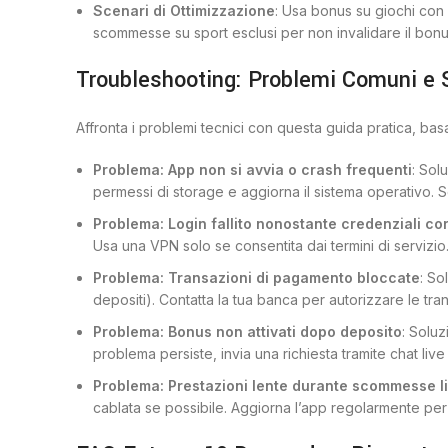
Scenari di Ottimizzazione
: Usa bonus su giochi con 
scommesse su sport esclusi per non invalidare il bonu
Troubleshooting: Problemi Comuni e 
Affronta i problemi tecnici con questa guida pratica, basa
Problema: App non si avvia o crash frequenti
: Sol
permessi di storage e aggiorna il sistema operativo. Se
Problema: Login fallito nonostante credenziali cor
Usa una VPN solo se consentita dai termini di servizio
Problema: Transazioni di pagamento bloccate
: So
depositi). Contatta la tua banca per autorizzare le trans
Problema: Bonus non attivati dopo deposito
: Soluz
problema persiste, invia una richiesta tramite chat liv
Problema: Prestazioni lente durante scommesse l
cablata se possibile. Aggiorna l’app regolarmente pe