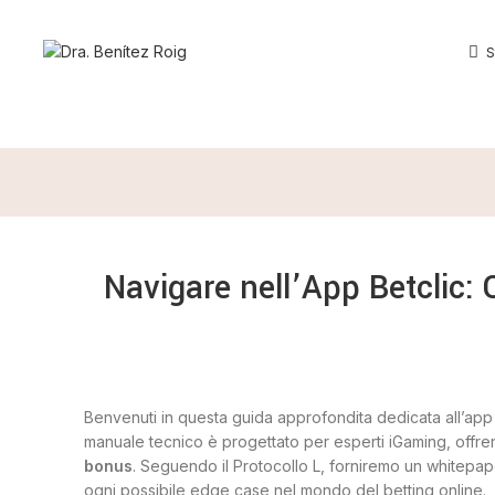
S
Navigare nell’App Betclic:
Benvenuti in questa guida approfondita dedicata all’app
manuale tecnico è progettato per esperti iGaming, offrend
bonus
. Seguendo il Protocollo L, forniremo un whitepap
ogni possibile edge case nel mondo del betting online.