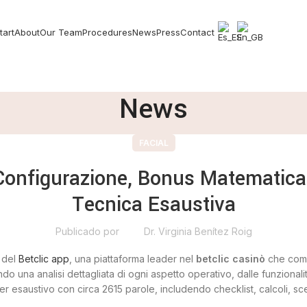
tart
About
Our Team
Procedures
News
Press
Contact
News
FACIAL
 Configurazione, Bonus Matematic
Tecnica Esaustiva
Publicado por
Dr. Virginia Benítez Roig
 del
Betclic app
, una piattaforma leader nel
betclic casinò
che comb
o una analisi dettagliata di ogni aspetto operativo, dalle funzional
er esaustivo con circa 2615 parole, includendo checklist, calcoli, s