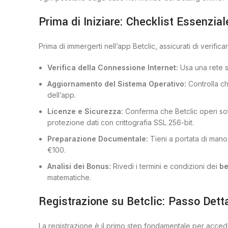
Prima di Iniziare: Checklist Essenzial
Prima di immergerti nell’app Betclic, assicurati di verifica
Verifica della Connessione Internet:
Usa una rete s
Aggiornamento del Sistema Operativo:
Controlla ch
dell’app.
Licenze e Sicurezza:
Conferma che Betclic operi sot
protezione dati con crittografia SSL 256-bit.
Preparazione Documentale:
Tieni a portata di mano
€100.
Analisi dei Bonus:
Rivedi i termini e condizioni dei
be
matematiche.
Registrazione su Betclic: Passo Dett
La registrazione è il primo step fondamentale per acce