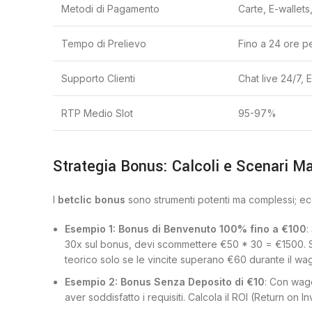
Metodi di Pagamento
Carte, E-wallets,
Tempo di Prelievo
Fino a 24 ore pe
Supporto Clienti
Chat live 24/7, 
RTP Medio Slot
95-97%
Strategia Bonus: Calcoli e Scenari M
I
betclic bonus
sono strumenti potenti ma complessi; ecc
Esempio 1: Bonus di Benvenuto 100% fino a €100
:
30x sul bonus, devi scommettere €50 * 30 = €1500. Se 
teorico solo se le vincite superano €60 durante il wa
Esempio 2: Bonus Senza Deposito di €10
: Con wage
aver soddisfatto i requisiti. Calcola il ROI (Return o