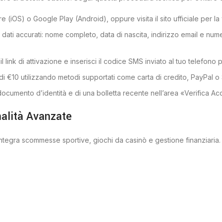
re (iOS) o Google Play (Android), oppure visita il sito ufficiale per l
i dati accurati: nome completo, data di nascita, indirizzo email e nume
l link di attivazione e inserisci il codice SMS inviato al tuo telefono p
 €10 utilizzando metodi supportati come carta di credito, PayPal o Sk
cumento d’identità e di una bolletta recente nell’area «Verifica Accou
nalità Avanzate
tegra scommesse sportive, giochi da casinò e gestione finanziaria. 