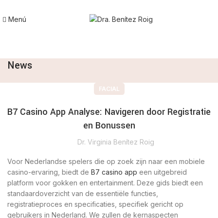
Menú
News
FACIAL
B7 Casino App Analyse: Navigeren door Registratie
en Bonussen
Dr. Virginia Benítez Roig
Voor Nederlandse spelers die op zoek zijn naar een mobiele
casino-ervaring, biedt de
B7 casino app
een uitgebreid
platform voor gokken en entertainment. Deze gids biedt een
standaardoverzicht van de essentiële functies,
registratieproces en specificaties, specifiek gericht op
gebruikers in Nederland. We zullen de kernaspecten