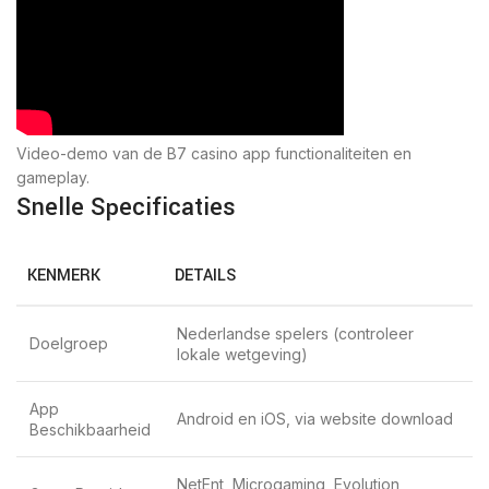
Video-demo van de B7 casino app functionaliteiten en
gameplay.
Snelle Specificaties
KENMERK
DETAILS
Nederlandse spelers (controleer
Doelgroep
lokale wetgeving)
App
Android en iOS, via website download
Beschikbaarheid
NetEnt, Microgaming, Evolution