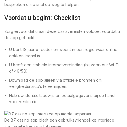
bespreken om u snel op weg te helpen.
Voordat u begint: Checklist
Zorg ervoor dat u aan deze basisvereisten voldoet voordat u
de app gebruikt:
U bent 18 jaar of ouder en woont in een regio waar online
gokken legaal is.
U heeft een stabiele internetverbinding (bij voorkeur Wi-Fi
of 4G/5G).
Download de app alleen via officiële bronnen om
veiligheidsrisico’s te vermijden.
Heb uw identiteitsbewijs en betaalgegevens bij de hand
voor verificatie.
De B7 casino app biedt een gebruiksvriendelijke interface
voor snelle toegang tot games.